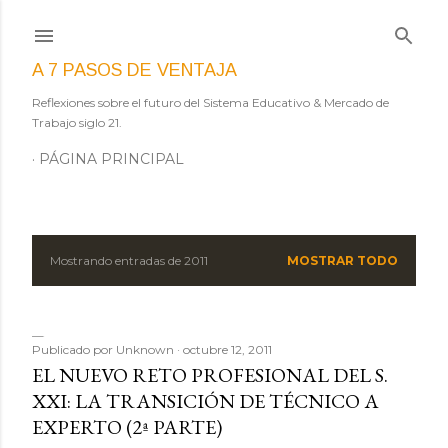
Ir al contenido principal
A 7 PASOS DE VENTAJA
Reflexiones sobre el futuro del Sistema Educativo & Mercado de
Trabajo siglo 21.
PÁGINA PRINCIPAL
Mostrando entradas de 2011
MOSTRAR TODO
E
n
t
Publicado por
Unknown
octubre 12, 2011
EL NUEVO RETO PROFESIONAL DEL S.
r
XXI: LA TRANSICIÓN DE TÉCNICO A
EXPERTO (2ª PARTE)
a