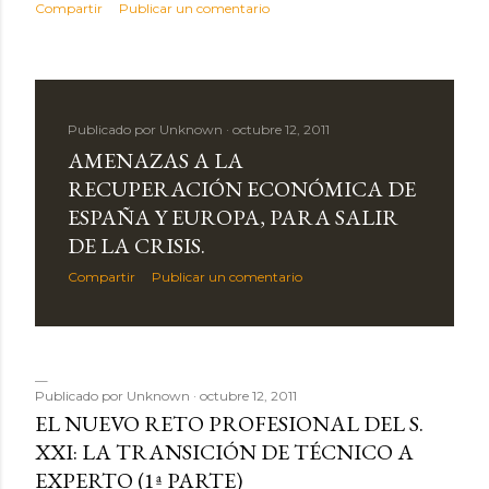
Compartir
Publicar un comentario
d
a
s
Publicado por
Unknown
octubre 12, 2011
AMENAZAS A LA
RECUPERACIÓN ECONÓMICA DE
ESPAÑA Y EUROPA, PARA SALIR
DE LA CRISIS.
Compartir
Publicar un comentario
Publicado por
Unknown
octubre 12, 2011
EL NUEVO RETO PROFESIONAL DEL S.
XXI: LA TRANSICIÓN DE TÉCNICO A
EXPERTO (1ª PARTE)