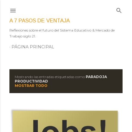
Ir al contenido principal
A 7 PASOS DE VENTAJA
Reflexiones sobre el futuro del Sistema Educativo & Mercado de
Trabajo siglo 21.
PÁGINA PRINCIPAL
Mostrando las entradas etiquetadas como
PARADOJA
E
PRODUCTIVIDAD
MOSTRAR TODO
n
t
r
a