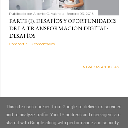
d
Publicado por
Alberto G. Valencia
febrero 03, 2016
a
PARTE (I). DESAFÍOS Y OPORTUNIDADES
s
DE LA TRANSFORMACIÓN DIGITAL:
DESAFÍOS
Compartir
3 comentarios
ENTRADAS ANTIGUAS
This site uses cookies from Google to deliver its services
and to analyze traffic. Your IP address and user-agent are
shared with Google along with performance and security