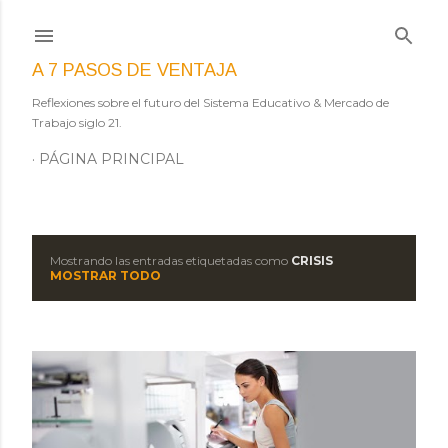
Ir al contenido principal
A 7 PASOS DE VENTAJA
Reflexiones sobre el futuro del Sistema Educativo & Mercado de
Trabajo siglo 21.
PÁGINA PRINCIPAL
Mostrando las entradas etiquetadas como
CRISIS
E
MOSTRAR TODO
n
t
r
a