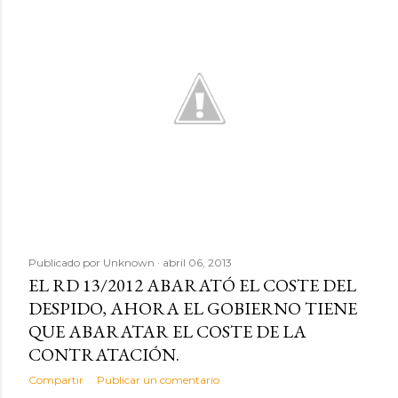
d
a
s
Publicado por
Unknown
abril 06, 2013
EL RD 13/2012 ABARATÓ EL COSTE DEL
DESPIDO, AHORA EL GOBIERNO TIENE
QUE ABARATAR EL COSTE DE LA
CONTRATACIÓN.
Compartir
Publicar un comentario