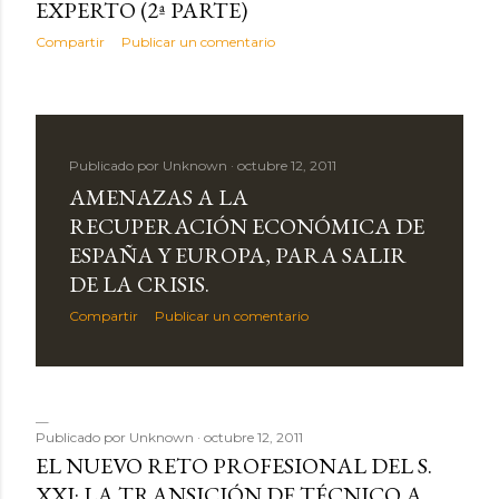
EXPERTO (2ª PARTE)
d
Compartir
Publicar un comentario
a
s
Publicado por
Unknown
octubre 12, 2011
AMENAZAS A LA
RECUPERACIÓN ECONÓMICA DE
ESPAÑA Y EUROPA, PARA SALIR
DE LA CRISIS.
Compartir
Publicar un comentario
Publicado por
Unknown
octubre 12, 2011
EL NUEVO RETO PROFESIONAL DEL S.
XXI: LA TRANSICIÓN DE TÉCNICO A