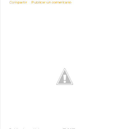
Compartir
Publicar un comentario
d
a
s