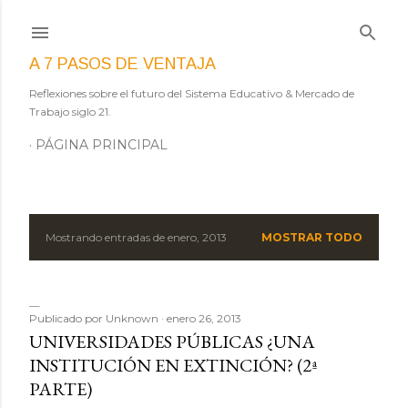
Ir al contenido principal
A 7 PASOS DE VENTAJA
Reflexiones sobre el futuro del Sistema Educativo & Mercado de
Trabajo siglo 21.
PÁGINA PRINCIPAL
Mostrando entradas de enero, 2013
MOSTRAR TODO
E
n
t
Publicado por
Unknown
enero 26, 2013
UNIVERSIDADES PÚBLICAS ¿UNA
r
INSTITUCIÓN EN EXTINCIÓN? (2ª
PARTE)
a