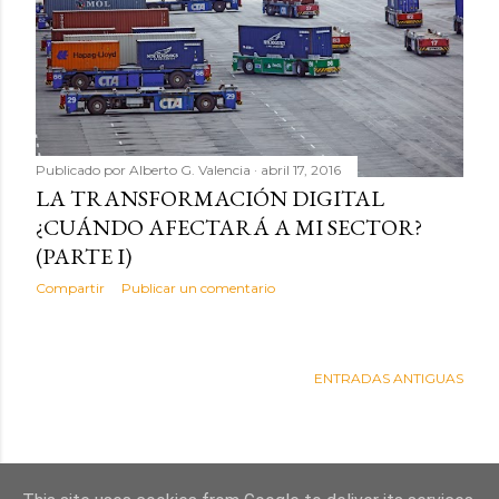
d
a
s
Publicado por
Alberto G. Valencia
abril 17, 2016
LA TRANSFORMACIÓN DIGITAL
¿CUÁNDO AFECTARÁ A MI SECTOR?
(PARTE I)
Compartir
Publicar un comentario
ENTRADAS ANTIGUAS