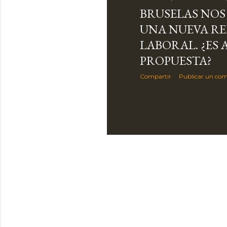
d
BRUSELAS NOS
a
UNA NUEVA R
LABORAL. ¿ES 
s
PROPUESTA?
Compartir
Publicar un com