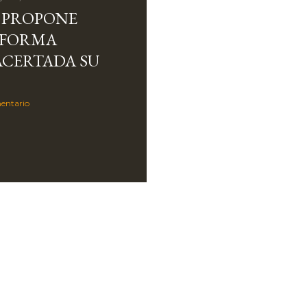
 PROPONE
EFORMA
ACERTADA SU
entario