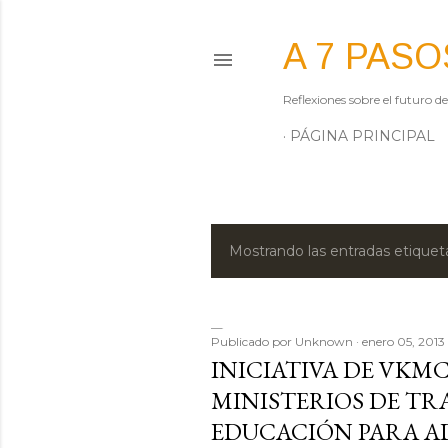
A 7 PASO
Reflexiones sobre el futuro d
PÁGINA PRINCIPAL
Mostrando las entradas etiqu
E
n
t
Publicado por
Unknown
enero 05, 2013
INICIATIVA DE VKMC
r
MINISTERIOS DE TR
a
EDUCACIÓN PARA A