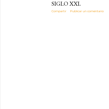
d
SIGLO XXI.
a
Compartir
Publicar un comentario
s