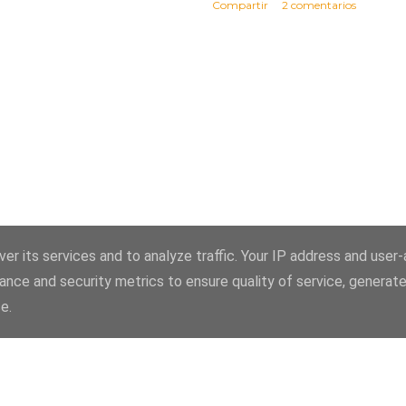
Compartir
2 comentarios
er its services and to analyze traffic. Your IP address and user
ance and security metrics to ensure quality of service, generat
Con la tecnología de Blogger
e.