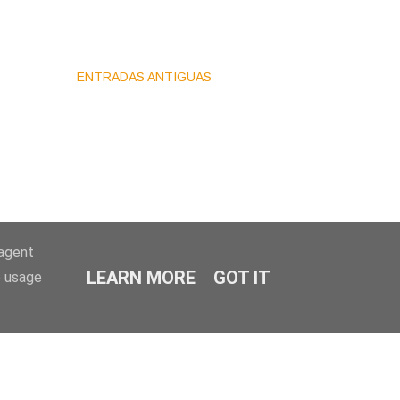
ENTRADAS ANTIGUAS
-agent
LEARN MORE
GOT IT
e usage