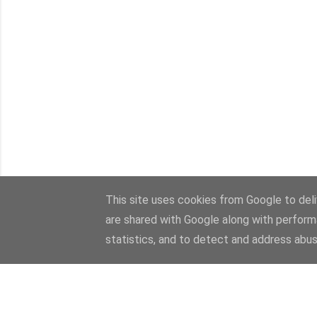
This site uses cookies from Google to deliv
are shared with Google along with perform
statistics, and to detect and address abus