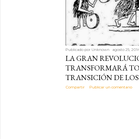
d
a
s
Publicado por
Unknown
agosto 25, 201
LA GRAN REVOLUCI
TRANSFORMARÁ TO
TRANSICIÓN DE LOS 
Compartir
Publicar un comentario