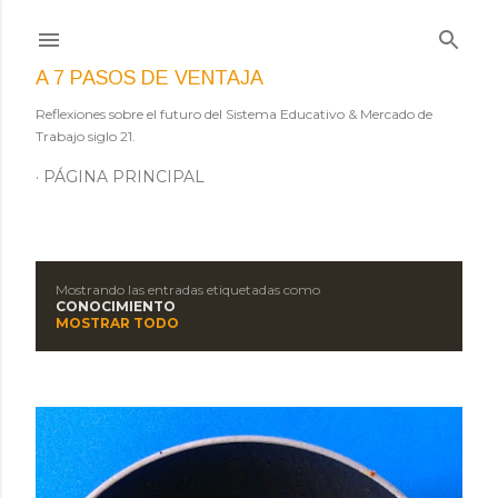
Ir al contenido principal
A 7 PASOS DE VENTAJA
Reflexiones sobre el futuro del Sistema Educativo & Mercado de
Trabajo siglo 21.
PÁGINA PRINCIPAL
Mostrando las entradas etiquetadas como
E
CONOCIMIENTO
MOSTRAR TODO
n
t
r
a