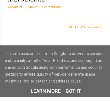
Compartir
Publicar un comentario
ENTRADAS ANTIGUAS
This site uses cookies from Google to deliver its services
and to analyze traffic. Your IP address and user-agent are
shared with Google along with performance and security
metrics to ensure quality of service, generate usage
statistics, and to detect and address abuse.
Con la tecnología de Blogger
LEARN MORE
GOT IT