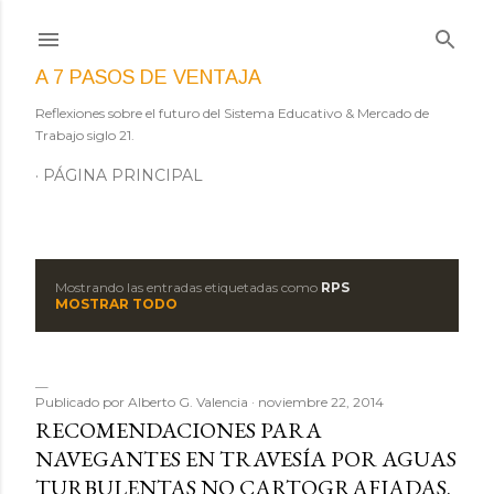
Ir al contenido principal
A 7 PASOS DE VENTAJA
Reflexiones sobre el futuro del Sistema Educativo & Mercado de
Trabajo siglo 21.
PÁGINA PRINCIPAL
Mostrando las entradas etiquetadas como
RPS
E
MOSTRAR TODO
n
t
Publicado por
Alberto G. Valencia
noviembre 22, 2014
r
RECOMENDACIONES PARA
NAVEGANTES EN TRAVESÍA POR AGUAS
a
TURBULENTAS NO CARTOGRAFIADAS.