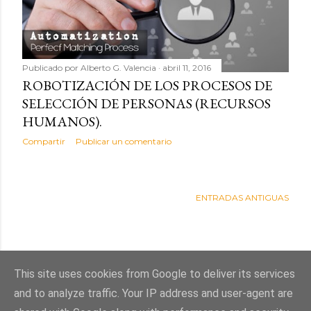
d
a
s
Publicado por
Alberto G. Valencia
abril 11, 2016
ROBOTIZACIÓN DE LOS PROCESOS DE
SELECCIÓN DE PERSONAS (RECURSOS
HUMANOS).
Compartir
Publicar un comentario
ENTRADAS ANTIGUAS
This site uses cookies from Google to deliver its services
and to analyze traffic. Your IP address and user-agent are