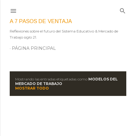
Ir al contenido principal
A 7 PASOS DE VENTAJA
Reflexiones sobre el futuro del Sistema Educativo & Mercado de
Trabajo siglo 21.
PÁGINA PRINCIPAL
Mostrando las entradas etiquetadas como
MODELOS DEL
E
MERCADO DE TRABAJO
MOSTRAR TODO
n
t
r
a