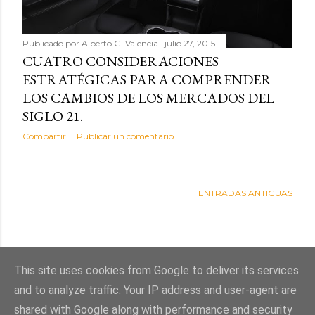
d
a
Publicado por
Alberto G. Valencia
julio 27, 2015
CUATRO CONSIDERACIONES
s
ESTRATÉGICAS PARA COMPRENDER
LOS CAMBIOS DE LOS MERCADOS DEL
SIGLO 21.
Compartir
Publicar un comentario
ENTRADAS ANTIGUAS
This site uses cookies from Google to deliver its services
and to analyze traffic. Your IP address and user-agent are
shared with Google along with performance and security