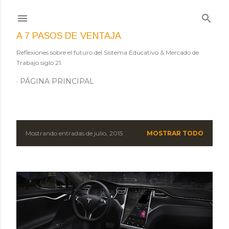
Ir al contenido principal
A 7 PASOS DE VENTAJA
Reflexiones sobre el futuro del Sistema Educativo & Mercado de
Trabajo siglo 21.
PÁGINA PRINCIPAL
Mostrando entradas de julio, 2015
MOSTRAR TODO
E
n
t
r
a