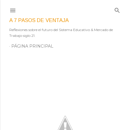
Ir al contenido principal
A 7 PASOS DE VENTAJA
Reflexiones sobre el futuro del Sistema Educativo & Mercado de
Trabajo siglo 21.
PÁGINA PRINCIPAL
E
n
t
r
a